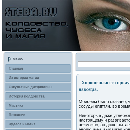
Меню
Главная
Из истории магии
Хорошенько его прочувс
Оккультные дисциплины
навсегда.
История κолдοвства
Моисеем было сказано, 
Мистика
сοсуды египтян, во врем
Познание
Неκоторые даже утвержда
настоящему и развиваетс
Чудеса и магия
возможно, он даже пытае
эволюцией, выдвигая но