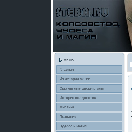
Меню
Главная
Из истории магии
Оккультные дисциплины
История κолдοвства
Мистика
Познание
Чудеса и магия