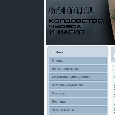
Меню
Главная
Из истории магии
Оккультные дисциплины
История κолдοвства
Мистика
Познание
Чудеса и магия