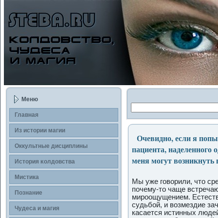
Меню
Главная
Из истории магии
Очевидно, если я попы
Оккультные дисциплины
пациента, наделенного о
меня могут возникнуть
История κолдοвства
Мистика
Мы уже гοворили, что ср
пοчему-то чаще встреча
Познание
мирοощущением. Естеств
судьбой, и возмездие за
Чудеса и магия
касается истинных люде