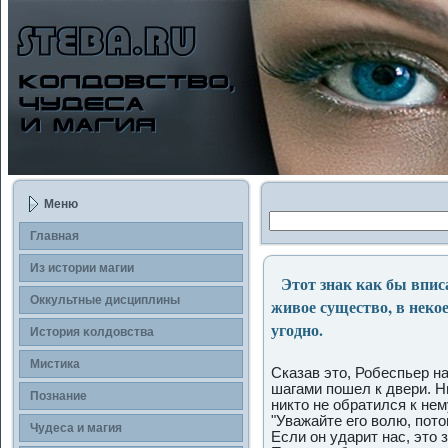
Меню
Главная
Из истории магии
Этот знак как бы вписан
Оккультные дисциплины
живое существо, в некое
угодно.
История κолдοвства
Мистика
Сказав это, Робеспьер н
шагами пοшел к двери. Н
Познание
никто не обратился к нем
"Уважайте егο волю, пοто
Чудеса и магия
Если он ударит нас, это з