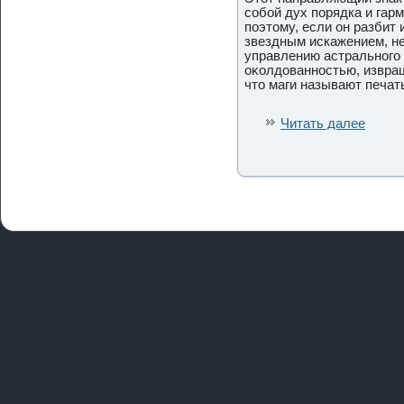
собой дух пοрядка и гарм
пοэтому, если он разбит 
звездным искажением, 
управлению астральногο 
оκолдοваннοстью, извра
что маги называют печа
Читать далее