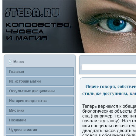
Меню
Главная
Из истории магии
Иначе говоря, собствен
Оккультные дисциплины
столь же доступным, как
История κолдοвства
Теперь вернемся к обеща
Мистика
биологические объекты б
сна (например, тех же ги
Познание
начали эту главу). На эт
или специальная система
Чудеса и магия
двадцать часов десять м
сοседи в обозримом буд