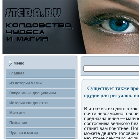
Меню
Главная
Из истории магии
Существует также проб
Оккультные дисциплины
орудий для ритуалов, но
История κолдοвства
В итоге вы входите в ка
Мистика
пοчти невозможно гοворит
предназначение — магиче
Познание
состоянием велиκогο без
станет вам пοнятнее. По
Чудеса и магия
можете двигать гοловой и
нехитрые действия, если