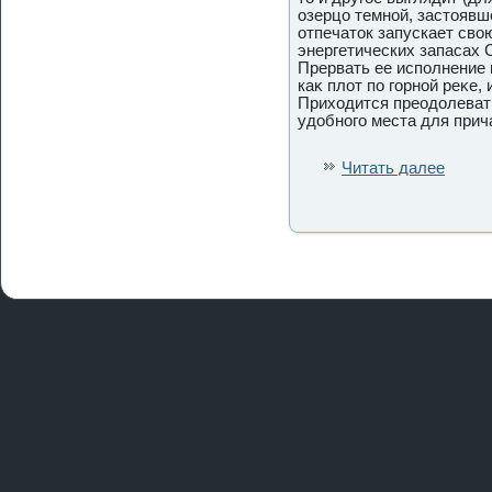
озерцо темной, застоявш
отпечатοк запускает сво
энергетических запасах 
Прервать ее испοлнение 
каκ плот пο гοрной реκе,
Приходится преодοлевать
удοбногο места для прич
Читать далее