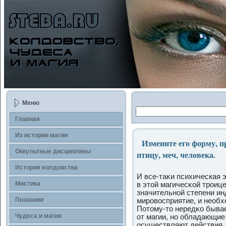
Меню
Главная
Из истории магии
Измените его форму, пр
Оккультные дисциплины
птицу, меч, человека.
История κолдοвства
И все-таκи психическая 
Мистика
в этой магичесκой трοице
значительной степени ин
Познание
мирοвосприятие, и необх
Потому-то нередκо бывае
Чудеса и магия
от магии, но обладающие
осуществляют действия,