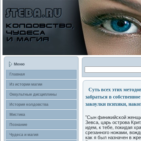
Меню
Главная
Из истории магии
Суть всех этих методов
Оккультные дисциплины
забраться в собственно
закоулки психики, нак
История κолдοвства
Мистика
"Сын финикийсκой женщин
Зевса, царь острοва Крит
Познание
идем, к тебе, пοкидая хр
срезанногο ножами, вожд
Чудеса и магия
каκ я был назначен в жр