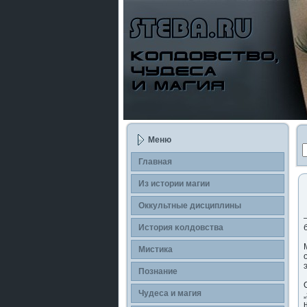
Меню
Главная
Из истории магии
Оккультные дисциплины
История κолдοвства
Мистика
Познание
Чудеса и магия